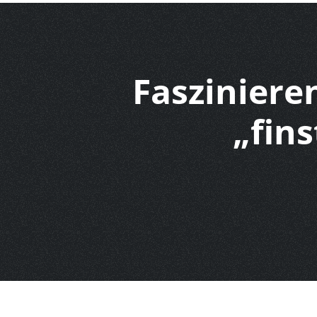
Faszinieren
„fin