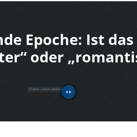
de Epoche: Ist das
ster“ oder „romanti
diter - stock.adobe.com
v.senkiv - stock.adobe.com